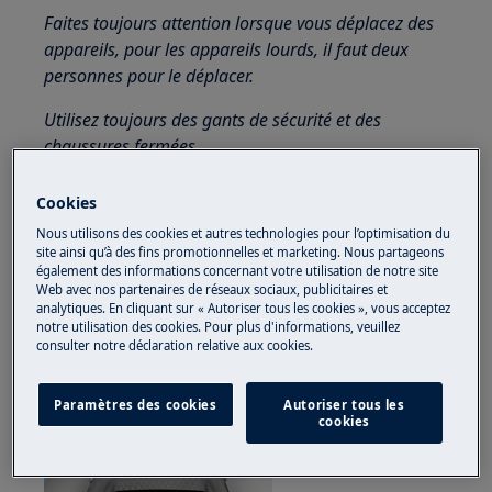
Faites toujours attention lorsque vous déplacez des
appareils, pour les appareils lourds, il faut deux
personnes pour le déplacer.
Utilisez toujours des gants de sécurité et des
chaussures fermées.
Veuillez noter que l'auto-réparation ou la réparation
Cookies
non professionnelle peut avoir des conséquences sur
Nous utilisons des cookies et autres technologies pour l’optimisation du
la sécurité si elle n'est pas effectuée correctement.
site ainsi qu’à des fins promotionnelles et marketing. Nous partageons
également des informations concernant votre utilisation de notre site
1. Compartiment de détergent
Web avec nos partenaires de réseaux sociaux, publicitaires et
analytiques. En cliquant sur « Autoriser tous les cookies », vous acceptez
notre utilisation des cookies. Pour plus d'informations, veuillez
consulter notre déclaration relative aux cookies.
Paramètres des cookies
Autoriser tous les
cookies