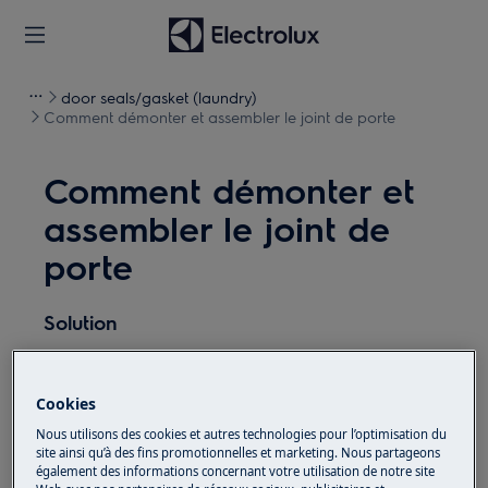
door seals/gasket (laundry)
Comment démonter et assembler le joint de porte
Comment démonter et
assembler le joint de
porte
Solution
Avant toute opération de maintenance, éteignez
l'appareil et débranchez la fiche secteur de la
prise.
Cookies
Faites toujours attention lorsque vous déplacez des
Nous utilisons des cookies et autres technologies pour l’optimisation du
site ainsi qu’à des fins promotionnelles et marketing. Nous partageons
appareils, pour les appareils lourds, il faut deux
également des informations concernant votre utilisation de notre site
personnes pour le déplacer.