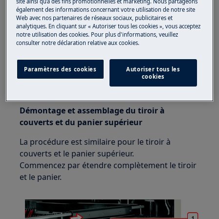
site ainsi qu’à des fins promotionnelles et marketing. Nous partageons
appareils, pour les appareils lourds, il faut deux
également des informations concernant votre utilisation de notre site
personnes pour le déplacer.
Web avec nos partenaires de réseaux sociaux, publicitaires et
analytiques. En cliquant sur « Autoriser tous les cookies », vous acceptez
Utilisez toujours des gants de sécurité et des
notre utilisation des cookies. Pour plus d'informations, veuillez
consulter notre déclaration relative aux cookies.
chaussures fermées.
Veuillez noter que l'auto-réparation ou la réparation
Paramètres des cookies
Autoriser tous les
cookies
non professionnelle peut avoir des conséquences sur
la sécurité si elle n'est pas effectuée correctement.
Démontage et assemblage du tiroir à
couverts et du panier supérieur
La procédure est similaire pour le tiroir à
couverts et le panier supérieur.
Commencez par étendre complètement le tiroir
et le panier.