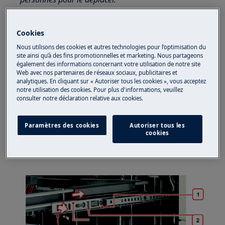
Utilisez toujours des gants de sécurité et des
chaussures fermées.
Cookies
Nous utilisons des cookies et autres technologies pour l’optimisation du
Veuillez noter que l'auto-réparation ou la réparation
site ainsi qu’à des fins promotionnelles et marketing. Nous partageons
non professionnelle peut avoir des conséquences sur
également des informations concernant votre utilisation de notre site
Web avec nos partenaires de réseaux sociaux, publicitaires et
la sécurité si elle n'est pas effectuée correctement.
analytiques. En cliquant sur « Autoriser tous les cookies », vous acceptez
notre utilisation des cookies. Pour plus d'informations, veuillez
Démontage et montage du tiroir à couverts
consulter notre déclaration relative aux cookies.
Le fonctionnement est le même pour le tiroir à
Paramètres des cookies
Autoriser tous les
couverts et le panier supérieur.
cookies
Commencez par étendre complètement le tiroir
ou le panier.