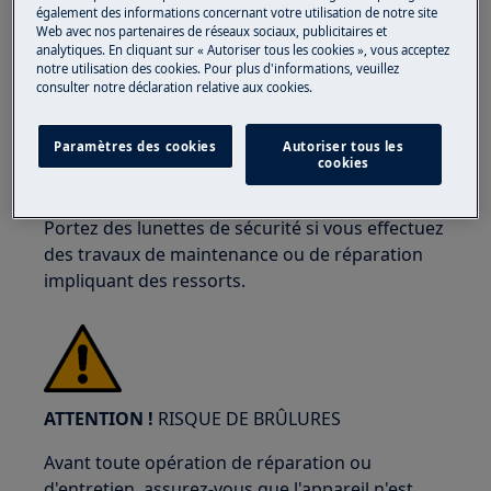
également des informations concernant votre utilisation de notre site
Web avec nos partenaires de réseaux sociaux, publicitaires et
analytiques. En cliquant sur « Autoriser tous les cookies », vous acceptez
notre utilisation des cookies. Pour plus d'informations, veuillez
ATTENTION !
RISQUE DE BLESSURE AUX YEUX
consulter notre déclaration relative aux cookies.
Paramètres des cookies
Autoriser tous les
cookies
Portez des lunettes de sécurité si vous effectuez
des travaux de maintenance ou de réparation
impliquant des ressorts.
ATTENTION !
RISQUE DE BRÛLURES
Avant toute opération de réparation ou
d'entretien, assurez-vous que l'appareil n'est