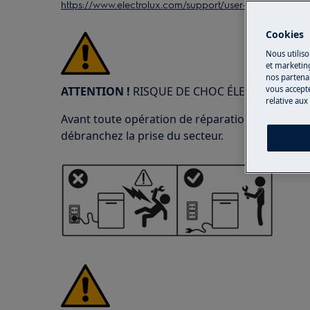
https://www.electrolux.com/support/user-manuals/
Cookies
Nous utiliso
et marketin
nos partenai
ATTENTION !
RISQUE DE CHOC ÉLECTRIQUE
vous accepte
relative aux
Avant toute opération de réparation ou d'entreti
débranchez la prise du secteur.