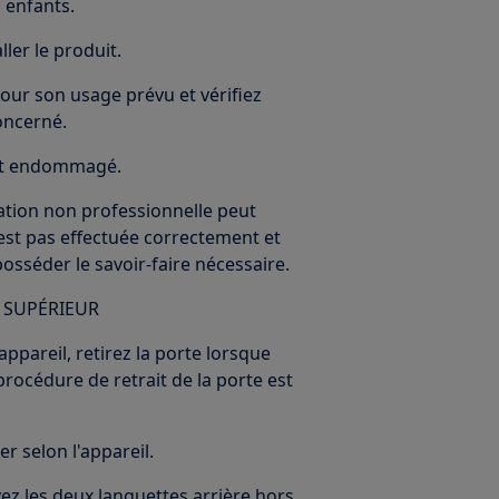
 enfants.
ller le produit.
our son usage prévu et vérifiez
oncerné.
 est endommagé.
ration non professionnelle peut
'est pas effectuée correctement et
 posséder le savoir-faire nécessaire.
 SUPÉRIEUR
ppareil, retirez la porte lorsque
procédure de retrait de la porte est
r selon l'appareil.
vez les deux languettes arrière hors