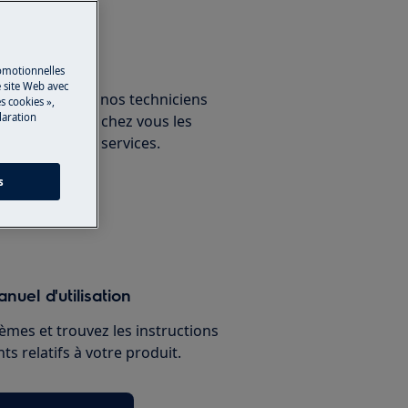
un expert
romotionnelles
 site Web avec
ous avec un de nos techniciens
s cookies »,
laration
ux et découvrez chez vous les
nnelles de nos services.
s
paration
nuel d'utilisation
èmes et trouvez les instructions
s relatifs à votre produit.