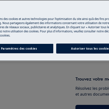
Réparation par 
ns des cookies et autres technologies pour l’optimisation du site ainsi qu’à des fins p
g. Nous partageons également des informations concernant votre utilisation de notre
Fixez un rendez-v
res de réseaux sociaux, publicitaires et analytiques. En cliquant sur « Autoriser tous le
z notre utilisation des cookies. Pour plus d'informations, veuillez consulter notre déc
qualifiés Electrol
 cookies.
qualités professio
en, désactivez l'appareil et
Paramètres des cookies
Autoriser tous les cookie
Réserver une ré
Trouvez votre ma
Résolvez les probl
et autres document