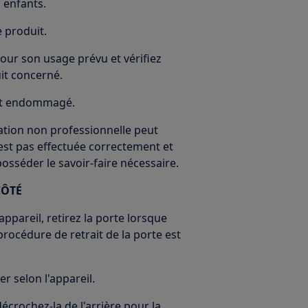
 enfants.
e produit.
our son usage prévu et vérifiez
uit concerné.
 est endommagé.
ration non professionnelle peut
'est pas effectuée correctement et
 posséder le savoir-faire nécessaire.
CÔTÉ
ppareil, retirez la porte lorsque
procédure de retrait de la porte est
r selon l'appareil.
 décrochez-la de l'arrière pour la