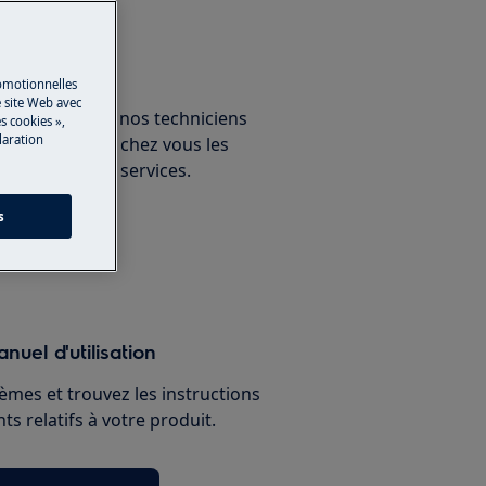
un expert
romotionnelles
 site Web avec
ous avec un de nos techniciens
s cookies »,
laration
ux et découvrez chez vous les
nnelles de nos services.
s
paration
nuel d'utilisation
èmes et trouvez les instructions
s relatifs à votre produit.