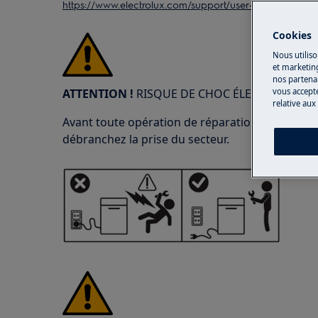
https://www.electrolux.com/support/user-manuals/
Cookies
Nous utiliso
et marketin
nos partenai
ATTENTION !
RISQUE DE CHOC ÉLECTRIQUE
vous accepte
relative aux
Avant toute opération de réparation ou d'entreti
débranchez la prise du secteur.