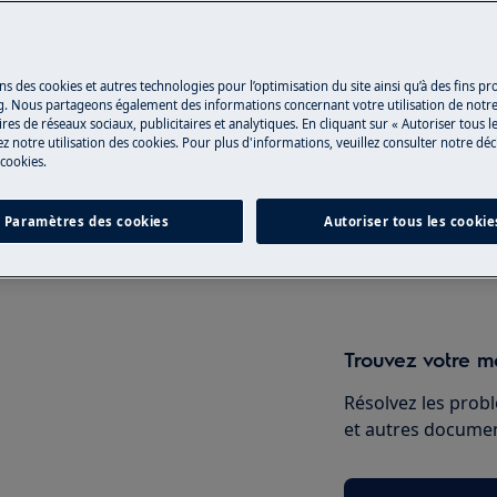
Réparation par 
ns des cookies et autres technologies pour l’optimisation du site ainsi qu’à des fins p
g. Nous partageons également des informations concernant votre utilisation de notre
Fixez un rendez-v
res de réseaux sociaux, publicitaires et analytiques. En cliquant sur « Autoriser tous le
z notre utilisation des cookies. Pour plus d'informations, veuillez consulter notre déc
qualifiés Electrol
 cookies.
qualités professio
en, désactivez l'appareil et
Paramètres des cookies
Autoriser tous les cookie
Réserver une ré
Trouvez votre ma
Résolvez les probl
et autres document