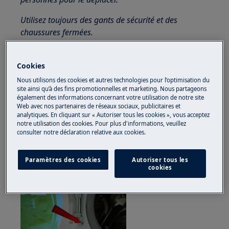
Utilisez toujours des gants de sécurité et des
chaussures fermées.
Veuillez noter que l'auto-réparation ou la réparation
non professionnelle peut avoir des conséquences sur
Cookies
la sécurité si elle n'est pas effectuée correctement.
Nous utilisons des cookies et autres technologies pour l’optimisation du
site ainsi qu’à des fins promotionnelles et marketing. Nous partageons
Comment démonter et assembler la porte et
également des informations concernant votre utilisation de notre site
Web avec nos partenaires de réseaux sociaux, publicitaires et
la charnière de porte?
analytiques. En cliquant sur « Autoriser tous les cookies », vous acceptez
notre utilisation des cookies. Pour plus d'informations, veuillez
1. Charnière de porte fixée à l'armoire avec
consulter notre déclaration relative aux cookies.
des vis
Paramètres des cookies
Autoriser tous les
cookies