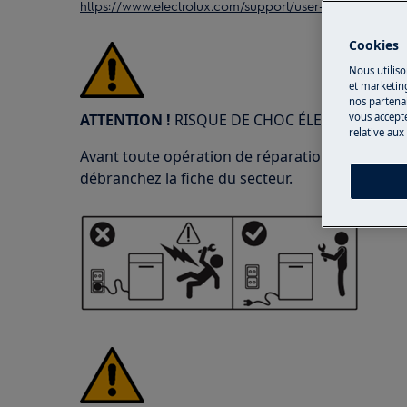
https://www.electrolux.com/support/user-manuals/
Cookies
Nous utiliso
et marketin
nos partenai
ATTENTION !
RISQUE DE CHOC ÉLECTRIQUE
vous accepte
relative aux
Avant toute opération de réparation ou d'entreti
débranchez la fiche du secteur.