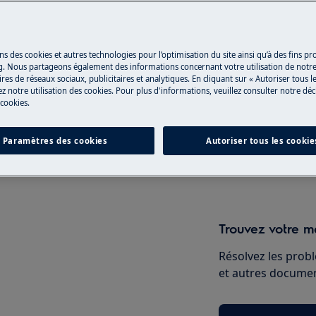
Réparation par 
ns des cookies et autres technologies pour l’optimisation du site ainsi qu’à des fins p
g. Nous partageons également des informations concernant votre utilisation de notre
Fixez un rendez-v
res de réseaux sociaux, publicitaires et analytiques. En cliquant sur « Autoriser tous le
z notre utilisation des cookies. Pour plus d'informations, veuillez consulter notre déc
qualifiés Electrol
 cookies.
qualités professio
en, désactivez l'appareil et
Paramètres des cookies
Autoriser tous les cookie
Réserver une ré
Trouvez votre ma
Résolvez les probl
et autres document