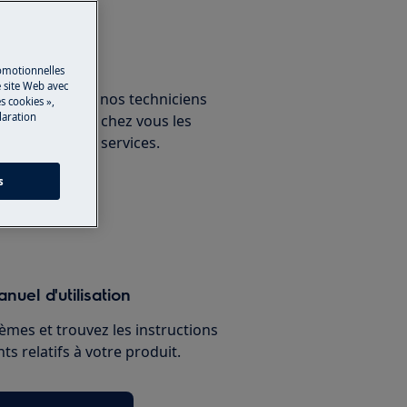
un expert
romotionnelles
 site Web avec
ous avec un de nos techniciens
s cookies »,
laration
ux et découvrez chez vous les
nnelles de nos services.
s
paration
nuel d'utilisation
èmes et trouvez les instructions
s relatifs à votre produit.