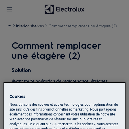
interior shelves
Comment remplacer une étagère (2)
Comment remplacer
une étagère (2)
Solution
Avant toute opération de maintenance, éteignez
l'appareil et débranchez la fiche secteur de la
prise.
Cookies
Faites toujours attention lorsque vous déplacez des
Nous utilisons des cookies et autres technologies pour l’optimisation du
appareils, pour les appareils lourds, il faut deux
site ainsi qu’à des fins promotionnelles et marketing. Nous partageons
personnes pour le déplacer.
également des informations concernant votre utilisation de notre site
Web avec nos partenaires de réseaux sociaux, publicitaires et
analytiques. En cliquant sur « Autoriser tous les cookies », vous acceptez
Utilisez toujours des gants de sécurité et des
notre utilisation des cookies. Pour plus d'informations, veuillez