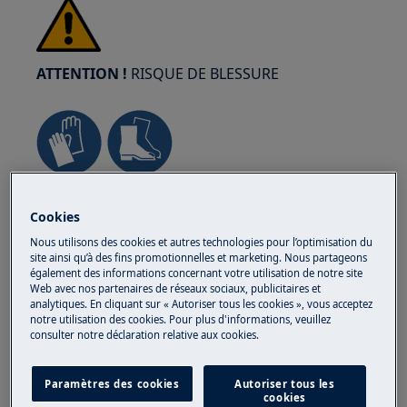
ATTENTION !
RISQUE DE BLESSURE
Faites toujours attention lorsque vous déplacez
des appareils. Pour les appareils lourds, il est
Cookies
plus sûr que deux personnes les déplacent.
Nous utilisons des cookies et autres technologies pour l’optimisation du
site ainsi qu’à des fins promotionnelles et marketing. Nous partageons
Utilisez toujours des gants de sécurité et des
également des informations concernant votre utilisation de notre site
chaussures de sécurité. Portez des gants de
Web avec nos partenaires de réseaux sociaux, publicitaires et
sécurité en tout temps pour vous protéger des
analytiques. En cliquant sur « Autoriser tous les cookies », vous acceptez
notre utilisation des cookies. Pour plus d'informations, veuillez
coupures dues aux bords tranchants.
consulter notre déclaration relative aux cookies.
Paramètres des cookies
Autoriser tous les
cookies