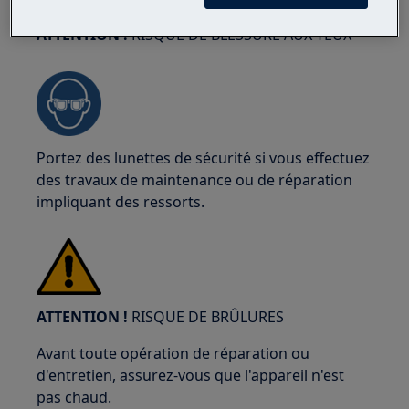
ATTENTION !
RISQUE DE BLESSURE AUX YEUX
Portez des lunettes de sécurité si vous effectuez
des travaux de maintenance ou de réparation
impliquant des ressorts.
ATTENTION !
RISQUE DE BRÛLURES
Avant toute opération de réparation ou
d'entretien, assurez-vous que l'appareil n'est
pas chaud.