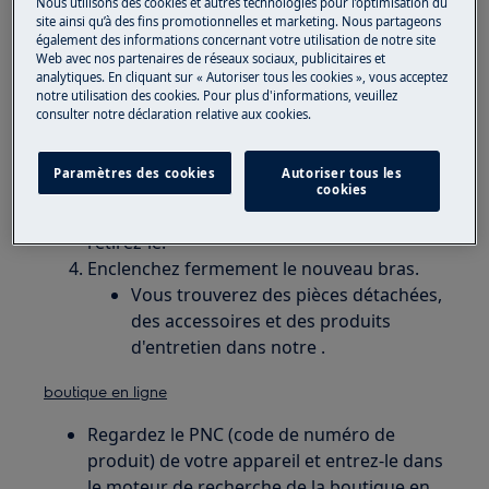
Nous utilisons des cookies et autres technologies pour l’optimisation du
Lave-vaisselle
site ainsi qu’à des fins promotionnelles et marketing. Nous partageons
également des informations concernant votre utilisation de notre site
Web avec nos partenaires de réseaux sociaux, publicitaires et
Solution
analytiques. En cliquant sur « Autoriser tous les cookies », vous acceptez
notre utilisation des cookies. Pour plus d'informations, veuillez
consulter notre déclaration relative aux cookies.
Consultez la vidéo d'instruction:
Déconnectez l'appareil.
Paramètres des cookies
Autoriser tous les
Faites glisser le panier inférieur.
cookies
Enclenchez l'ancien bras d'aspersion et
retirez-le.
Enclenchez fermement le nouveau bras.
Vous trouverez des pièces détachées,
des accessoires et des produits
d'entretien dans notre .
boutique en ligne
Regardez le PNC (code de numéro de
produit) de votre appareil et entrez-le dans
le moteur de recherche de la boutique en