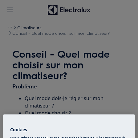
Climatiseurs
Conseil - Quel mode choisir sur mon climatiseur?
Conseil - Quel mode
choisir sur mon
climatiseur?
Problème
Quel mode dois-je régler sur mon
climatiseur ?
Quel mode choisir ?
Comment régler ma climatisation ?
Cookies
S'applique à