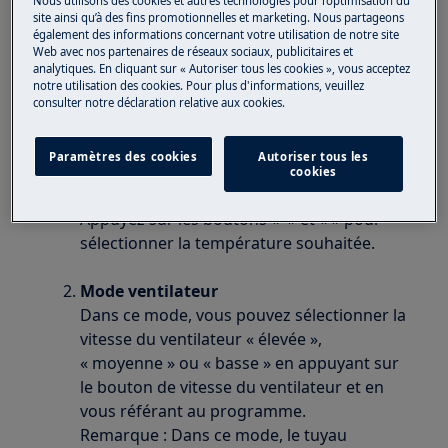
Nous utilisons des cookies et autres technologies pour l’optimisation du
site ainsi qu’à des fins promotionnelles et marketing. Nous partageons
Climatiseur mobile
également des informations concernant votre utilisation de notre site
Web avec nos partenaires de réseaux sociaux, publicitaires et
analytiques. En cliquant sur « Autoriser tous les cookies », vous acceptez
Solution
notre utilisation des cookies. Pour plus d'informations, veuillez
consulter notre déclaration relative aux cookies.
Mode cool
Appuyez sur le bouton «fan speed» pour
Paramètres des cookies
Autoriser tous les
régler la vitesse du ventilateur «auto»,
cookies
«élevée», «moyenne» et «faible».
Appuyez sur les boutons «+» et «-» pour
sélectionner la température souhaitée.
Mode ventilateur
Dans ce mode, vous pouvez sélectionner la
vitesse du ventilateur « élevée »,
« moyenne » ou « basse » en appuyant sur
le bouton de vitesse du ventilateur et en
vous référant au programme.
Remarque : Dans ce mode, le tuyau