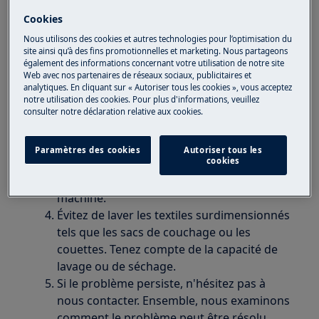
Lave-linge séchants
Cookies
Nous utilisons des cookies et autres technologies pour l’optimisation du
Solution
site ainsi qu’à des fins promotionnelles et marketing. Nous partageons
également des informations concernant votre utilisation de notre site
Web avec nos partenaires de réseaux sociaux, publicitaires et
Vérifiez que l'appareil est de niveau et
analytiques. En cliquant sur « Autoriser tous les cookies », vous acceptez
stable sur le sol.
notre utilisation des cookies. Pour plus d'informations, veuillez
Si l'appareil est placé sur un plancher en
consulter notre déclaration relative aux cookies.
bois, renforcez le plancher à l'aide d'une
plaque de contreplaqué vissée au plancher.
Paramètres des cookies
Autoriser tous les
cookies
Si l'appareil se trouve sur un sol stratifié,
retirez la partie stratifiée du dessous de la
machine.
Évitez de laver les textiles surdimensionnés
tels que les sacs de couchage ou les
couettes. Tenez compte de la capacité de
lavage ou de séchage.
Si le problème persiste, n'hésitez pas à
nous contacter. Ensemble, nous examinons
comment le problème peut être résolu.