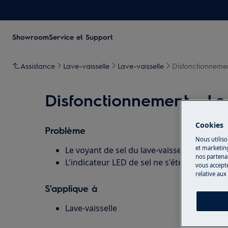
Showroom
Service et Support
Assistance
Lave-vaisselle
Lave-vaisselle
Disfonctionnemen
Disfonctionnement - Le
Cookies
Problème
Nous utiliso
et marketin
Le voyant de sel du lave-vaisselle reste all
nos partenai
L'indicateur LED de sel ne s'éteint pas apr
vous accepte
relative aux
S'applique à
Lave-vaisselle