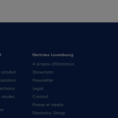
t
Electrolux Luxembourg
A propos d'Electrolux
e produit
Showroom
paration
Newsletter
ectrolux
Legal
s modes
Contact
Presse et media
re
Electrolux Group