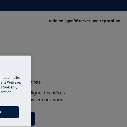
Aide en ligne
Réserver une réparation
romotionnelles
s et accessoires
 site Web avec
s cookies »,
e boutique en ligne des pièces
laration
 et faites-les livrer chez vous.
s
èces détachées