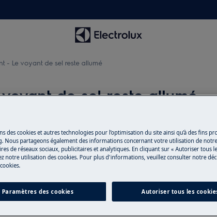
t - Le voyant de sel reste allumé
 voyant de sel reste allumé
ns des cookies et autres technologies pour l’optimisation du site ainsi qu’à des fins p
Pièces détachée
g. Nous partageons également des informations concernant votre utilisation de notre
umé.
res de réseaux sociaux, publicitaires et analytiques. En cliquant sur « Autoriser tous le
ès le remplissage.
Trouvez dans notr
z notre utilisation des cookies. Pour plus d'informations, veuillez consulter notre déc
 cookies.
détachées d’origine
Paramètres des cookies
Autoriser tous les cookie
Acheter des pi