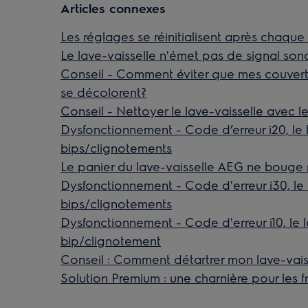
Articles connexes
Les réglages se réinitialisent après chaque
Le lave-vaisselle n'émet pas de signal sono
Conseil - Comment éviter que mes couvert
se décolorent?
Conseil - Nettoyer le lave-vaisselle avec
Dysfonctionnement - Code d’erreur i20, le 
bips/clignotements
Le panier du lave-vaisselle AEG ne bouge 
Dysfonctionnement - Code d'erreur i30, le 
bips/clignotements
Dysfonctionnement - Code d'erreur i10, le l
bip/clignotement
Conseil : Comment détartrer mon lave-vais
Solution Premium : une charnière pour les fro