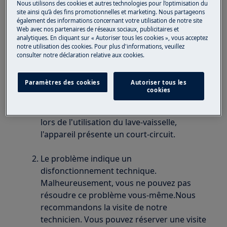
Nous utilisons des cookies et autres technologies pour l’optimisation du
Le fusible saute lors de l'utilisation de mon
site ainsi qu’à des fins promotionnelles et marketing. Nous partageons
lave-vaisselle.
également des informations concernant votre utilisation de notre site
Web avec nos partenaires de réseaux sociaux, publicitaires et
analytiques. En cliquant sur « Autoriser tous les cookies », vous acceptez
S'applique à
notre utilisation des cookies. Pour plus d'informations, veuillez
consulter notre déclaration relative aux cookies.
Lave-vaisselle
Paramètres des cookies
Autoriser tous les
Solution
cookies
Si le disjoncteur différentiel se déclenche
lors de l'utilisation du lave-vaisselle,
l'appareil présente un court-circuit.
Le problème indique un
disfonctionnement technique.
Malheureusement, vous ne pouvez pas
résoudre ce problème vous-même.Nous
recommandons la visite de notre
technicien. Vous pouvez réserver une visite