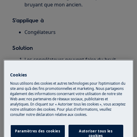
bruyant que mon ancien.
S'applique à
Congélateurs
Solution
Les congélateurs peuvent faire du bruit
lorsqu'ils fonctionnent.
Les bruits peuvent être causés par le
Cookies
compresseur, par le fluide frigorigène
Nous utilisons des cookies et autres technologies pour l’optimisation du
circulant dans le circuit frigorifique ou par
site ainsi qu’à des fins promotionnelles et marketing. Nous partageons
également des informations concernant votre utilisation de notre site
un ventilateur.
Web avec nos partenaires de réseaux sociaux, publicitaires et
analytiques. En cliquant sur « Autoriser tous les cookies », vous acceptez
notre utilisation des cookies. Pour plus d'informations, veuillez
Les bruits suivants peuvent se produire :
consulter notre déclaration relative aux cookies.
Paramètres des cookies
Autoriser tous les
cookies