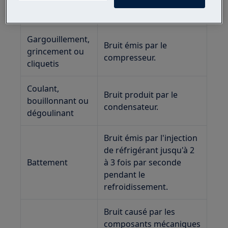
Sons normaux
Cause
Gargouillement,
Bruit émis par le
grincement ou
compresseur.
cliquetis
Coulant,
Bruit produit par le
bouillonnant ou
condensateur.
dégoulinant
Bruit émis par l'injection
de réfrigérant jusqu'à 2
Battement
à 3 fois par seconde
pendant le
refroidissement.
Bruit causé par les
composants mécaniques