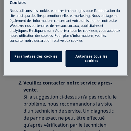
Plaque à induction
Cookies
Cuisinière avec plaque à induction
Nous utilisons des cookies et autres technologies pour l’optimisation du
site ainsi qu’à des fins promotionnelles et marketing. Nous partageons
également des informations concernant votre utilisation de notre site
Solution
Web avec nos partenaires de réseaux sociaux, publicitaires et
analytiques. En cliquant sur « Autoriser tous les cookies », vous acceptez
Le code d'erreur E9 indique une erreur dans
notre utilisation des cookies. Pour plus d'informations, veuillez
consulter notre déclaration relative aux cookies.
l'électronique.
Réinitialiser la table de cuisson.
Paramètres des cookies
Autoriser tous les
Débranchez l'appareil du secteur. Attendez
cookies
1 minute et rebranchez la table de cuisson.
Veuillez contacter notre service après-
vente.
Si la suggestion ci-dessus n'a pas résolu le
problème, nous recommandons la visite
d'un technicien de service. Un diagnostic
de panne exact ne peut être effectué
qu'après vérification par le technicien.