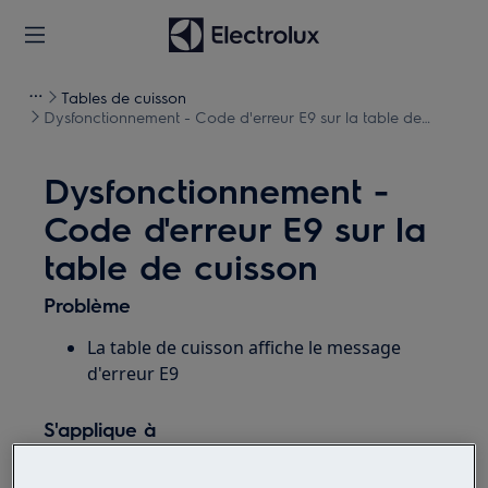
Tables de cuisson
Dysfonctionnement - Code d'erreur E9 sur la table de
cuisson
Dysfonctionnement -
Code d'erreur E9 sur la
table de cuisson
Problème
La table de cuisson affiche le message
d'erreur E9
S'applique à
Plaque de cuisson électrique