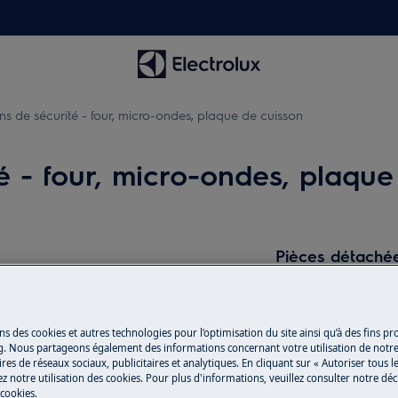
ns de sécurité - four, micro-ondes, plaque de cuisson
é - four, micro-ondes, plaque
Pièces détachée
Trouvez dans notr
détachées d’origine
ns des cookies et autres technologies pour l’optimisation du site ainsi qu’à des fins p
g. Nous partageons également des informations concernant votre utilisation de notre
 du manuel d'utilisation de votre
res de réseaux sociaux, publicitaires et analytiques. En cliquant sur « Autoriser tous le
Acheter des pi
z notre utilisation des cookies. Pour plus d'informations, veuillez consulter notre déc
u de maintenance.
 cookies.