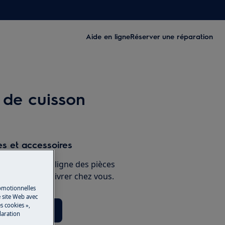
Aide en ligne
Réserver une réparation
 de cuisson
s et accessoires
e boutique en ligne des pièces
 et faites-les livrer chez vous.
romotionnelles
 site Web avec
s cookies »,
èces détachées
laration