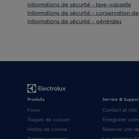
Informations de sécurité - lave-vaisselle
Informations de sécurité - conservation de
Informations de sécurité - générales
Produits
Service & Suppor
Fours
Contact et info
Taques de cuisson
Enregistrer votr
Hottes de cuisine
Réserver une ré
Gamme compact
Les garanties El