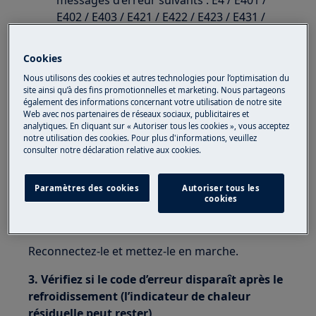
messages d’erreur suivants : E4 / E401 /
E402 / E403 / E421 / E422 / E423 / E431 /
E432 / E433.
Cookies
S'applique à
Nous utilisons des cookies et autres technologies pour l’optimisation du
site ainsi qu’à des fins promotionnelles et marketing. Nous partageons
table de cuisson à induction intégrée
également des informations concernant votre utilisation de notre site
Web avec nos partenaires de réseaux sociaux, publicitaires et
analytiques. En cliquant sur « Autoriser tous les cookies », vous acceptez
Solution
notre utilisation des cookies. Pour plus d'informations, veuillez
consulter notre déclaration relative aux cookies.
1. Retirez les ustensiles de cuisson froids ou
chauds de la plaque à induction, s’il y a lieu
Paramètres des cookies
Autoriser tous les
cookies
2. Débranchez l'appareil pendant au moins 30
secondes.
Reconnectez-le et mettez-le en marche.
3. Vérifiez si le code d’erreur disparaît après le
refroidissement (l’indicateur de chaleur
résiduelle peut rester)