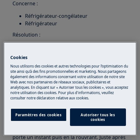
Concerne :
Réfrigérateur-congélateur
Réfrigérateur
Résolution :
1. Attendez environ 12 heures que l'appareil
atteigne la température correcte si vous
Cookies
venez de la régler.
Nous utilisons des cookies et autres technologies pour l’optimisation du
site ainsi qu’à des fins promotionnelles et marketing. Nous partageons
2. Si vous venez de placer un grand nombre
également des informations concernant votre utilisation de notre site
d'aliments dans l'appareil, l'alarme s'arrêtera
Web avec nos partenaires de réseaux sociaux, publicitaires et
analytiques. En cliquant sur « Autoriser tous les cookies », vous acceptez
quand la température redeviendra normale.
notre utilisation des cookies. Pour plus d'informations, veuillez
consulter notre déclaration relative aux cookies.
3. Vérifiez que le ventilateur dans l'appareil
est allumé et fonctionne (si votre appareil est
Paramètres des cookies
Autoriser tous les
doté d'un ventilateur).
cookies
Vous pouvez vérifier le ventilateur en fermant la
porte un instant puis en la rouvrant. Juste après