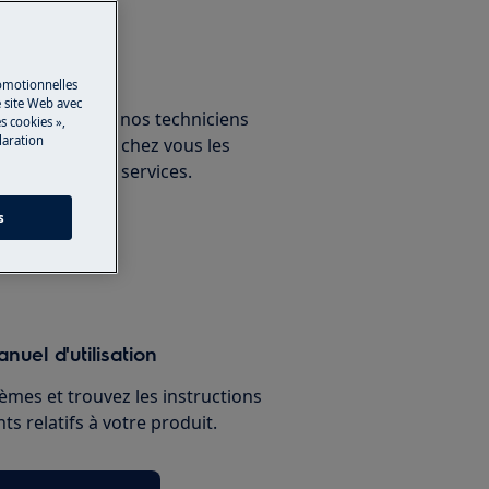
un expert
romotionnelles
 site Web avec
ous avec un de nos techniciens
s cookies »,
laration
ux et découvrez chez vous les
nnelles de nos services.
s
paration
nuel d'utilisation
èmes et trouvez les instructions
s relatifs à votre produit.