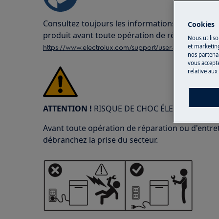
Consultez toujours les informations de sécurité
Cookies
produit avant toute opération de réparation o
Nous utiliso
https://www.electrolux.com/support/user-manuals/
et marketin
nos partenai
vous accepte
relative aux
ATTENTION !
RISQUE DE CHOC ÉLECTRIQUE
Avant toute opération de réparation ou d'entreti
débranchez la prise du secteur.