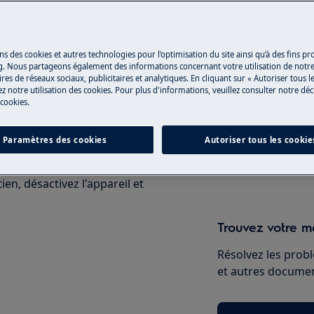
 du manuel d'utilisation de votre
Réparation par 
u de maintenance.
ns des cookies et autres technologies pour l’optimisation du site ainsi qu’à des fins p
g. Nous partageons également des informations concernant votre utilisation de notre
Fixez un rendez-v
res de réseaux sociaux, publicitaires et analytiques. En cliquant sur « Autoriser tous le
z notre utilisation des cookies. Pour plus d'informations, veuillez consulter notre déc
qualifiés Electrol
 cookies.
qualités professio
Paramètres des cookies
Autoriser tous les cookie
Réserver une ré
en, désactivez l'appareil et
Trouvez votre ma
Résolvez les probl
et autres document