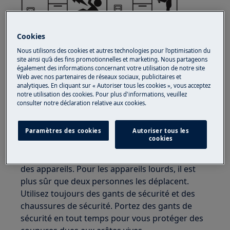
Cookies
Nous utilisons des cookies et autres technologies pour l’optimisation du
site ainsi qu’à des fins promotionnelles et marketing. Nous partageons
également des informations concernant votre utilisation de notre site
Web avec nos partenaires de réseaux sociaux, publicitaires et
analytiques. En cliquant sur « Autoriser tous les cookies », vous acceptez
ATTENTION !
RISQUE DE BLESSURE
notre utilisation des cookies. Pour plus d'informations, veuillez
consulter notre déclaration relative aux cookies.
Paramètres des cookies
Autoriser tous les
cookies
Faites toujours attention lorsque vous déplacez
des appareils. Pour les appareils lourds, il est
plus sûr que deux personnes les déplacent.
Utilisez toujours des gants de sécurité et des
chaussures de sécurité. Portez des gants de
sécurité en tout temps pour vous protéger des