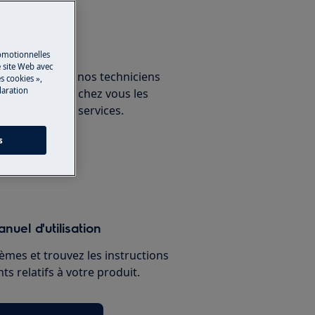
un expert
romotionnelles
 site Web avec
ous avec un de nos techniciens
s cookies »,
laration
ux et découvrez chez vous les
nnelles de nos services.
s
paration
nuel d'utilisation
èmes et trouvez les instructions
s relatifs à votre produit.