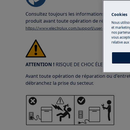
Consultez toujours les informations de sécurité
Cookies
produit avant toute opération de réparation o
Nous utiliso
https://www.electrolux.com/support/user-manuals/
et marketin
nos partenai
vous accepte
relative aux
ATTENTION !
RISQUE DE CHOC ÉLECTRIQUE
Avant toute opération de réparation ou d'entreti
débranchez la prise du secteur.