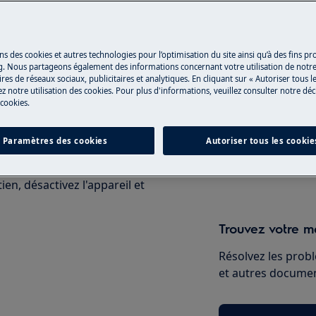
 du manuel d'utilisation de votre
Réparation par 
u de maintenance.
ns des cookies et autres technologies pour l’optimisation du site ainsi qu’à des fins p
g. Nous partageons également des informations concernant votre utilisation de notre
Fixez un rendez-v
res de réseaux sociaux, publicitaires et analytiques. En cliquant sur « Autoriser tous le
z notre utilisation des cookies. Pour plus d'informations, veuillez consulter notre déc
qualifiés Electrol
 cookies.
qualités professio
Paramètres des cookies
Autoriser tous les cookie
Réserver une ré
en, désactivez l'appareil et
Trouvez votre ma
Résolvez les probl
et autres document