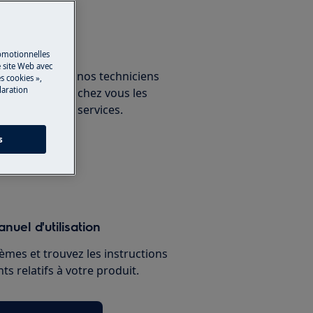
un expert
romotionnelles
 site Web avec
ous avec un de nos techniciens
s cookies »,
laration
ux et découvrez chez vous les
nnelles de nos services.
s
paration
nuel d'utilisation
èmes et trouvez les instructions
s relatifs à votre produit.