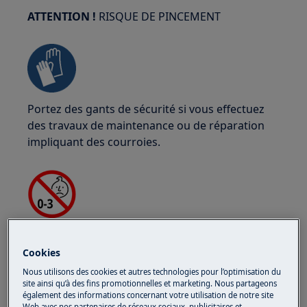
ATTENTION !
RISQUE DE PINCEMENT
Portez des gants de sécurité si vous effectuez
des travaux de maintenance ou de réparation
impliquant des courroies.
ATTENTION !
RISQUE D'ÉTOUFFEMENT
Cookies
Petites pièces non destinées aux enfants de
Nous utilisons des cookies et autres technologies pour l’optimisation du
moins de 3 ans. Gardez toutes les petites pièces
site ainsi qu’à des fins promotionnelles et marketing. Nous partageons
et emballages hors de portée des enfants.
également des informations concernant votre utilisation de notre site
Web avec nos partenaires de réseaux sociaux, publicitaires et