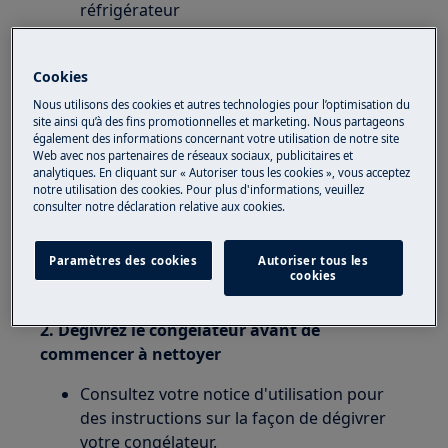
réfrigérateur
Cookies
Concerne :
Nous utilisons des cookies et autres technologies pour l’optimisation du
site ainsi qu’à des fins promotionnelles et marketing. Nous partageons
Réfrigérateur
également des informations concernant votre utilisation de notre site
Réfrigérateur-congélateur
Web avec nos partenaires de réseaux sociaux, publicitaires et
analytiques. En cliquant sur « Autoriser tous les cookies », vous acceptez
notre utilisation des cookies. Pour plus d'informations, veuillez
consulter notre déclaration relative aux cookies.
Résolution :
Paramètres des cookies
Autoriser tous les
1. Stockez les aliments très odorants dans des
cookies
conteneurs hermétiques
2. Dégivrez le congélateur avant de
commencer à nettoyer
Consultez votre notice d'utilisation pour
des instructions sur la façon de dégivrer
votre congélateur.