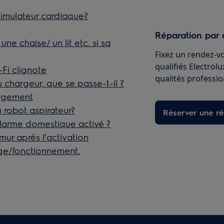
 stimulateur cardiaque?
Réparation par 
ne chaise/ un lit etc. si sa
Fixez un rendez-v
qualifiés Electrol
Fi clignote
qualités professio
 chargeur, que se passe-t-il ?
argement
 robot aspirateur?
Réserver une ré
’alarme domestique activé ?
mur après l'activation
age/fonctionnement.