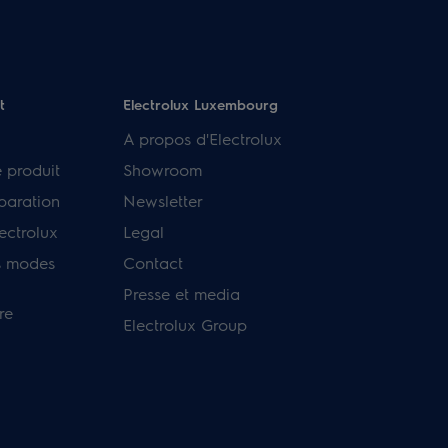
t
Electrolux Luxembourg
A propos d'Electrolux
e produit
Showroom
paration
Newsletter
ectrolux
Legal
s modes
Contact
Presse et media
re
Electrolux Group