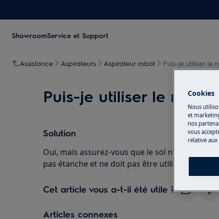
Showroom
Service et Support
Assistance
Aspirateurs
Aspirateur robot
Puis-je utiliser le
Puis-je utiliser le robo
Cookies
Nous utiliso
et marketin
nos partenai
Solution
vous accepte
relative aux
Oui, mais assurez-vous que le sol n’est pas moui
pas étanche et ne doit pas être utilisé sur des
Cet article vous a-t-il été utile ?
Articles connexes