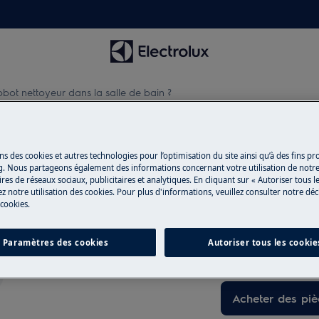
 robot nettoyeur dans la salle de bain ?
t nettoyeur dans la salle de ba
ns des cookies et autres technologies pour l’optimisation du site ainsi qu’à des fins p
g. Nous partageons également des informations concernant votre utilisation de notre
res de réseaux sociaux, publicitaires et analytiques. En cliquant sur « Autoriser tous le
z notre utilisation des cookies. Pour plus d'informations, veuillez consulter notre déc
Pièces détachée
 cookies.
llé ou humide. Note : le robot n’est
Trouvez dans notr
 surfaces mouillées/humides.
Paramètres des cookies
Autoriser tous les cookie
détachées d’origine
Acheter des pi