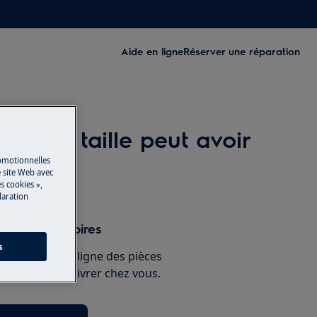
Aide en ligne
Réserver une réparation
 Quelle taille peut avoir
romotionnelles
 site Web avec
s cookies »,
laration
s et accessoires
s
e boutique en ligne des pièces
 et faites-les livrer chez vous.