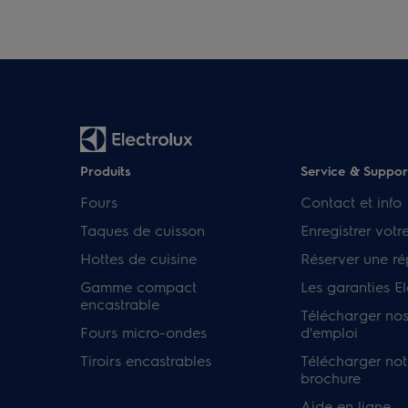
Produits
Service & Suppor
Fours
Contact et info
Taques de cuisson
Enregistrer votr
Hottes de cuisine
Réserver une ré
Gamme compact
Les garanties El
encastrable
Télécharger no
Fours micro-ondes
d'emploi
Tiroirs encastrables
Télécharger not
brochure
Aide en ligne