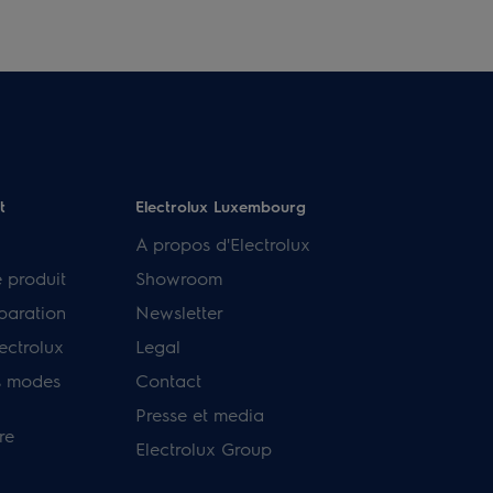
t
Electrolux Luxembourg
A propos d'Electrolux
e produit
Showroom
paration
Newsletter
ectrolux
Legal
s modes
Contact
Presse et media
re
Electrolux Group