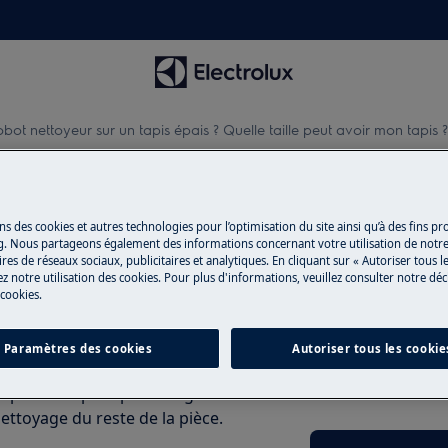
e robot nettoyeur sur un tapis épais ? Quelle taille peut avoir mon tapis ?
 nettoyeur sur un tapis épais ?
ns des cookies et autres technologies pour l’optimisation du site ainsi qu’à des fins p
g. Nous partageons également des informations concernant votre utilisation de notre
res de réseaux sociaux, publicitaires et analytiques. En cliquant sur « Autoriser tous le
z notre utilisation des cookies. Pour plus d'informations, veuillez consulter notre déc
 cookies.
Pièces détachée
te : dans le cas d’un tapis à poils
Paramètres des cookies
Autoriser tous les cookie
Trouvez dans notr
ord tout autour et revient plus tard
détachées d’origine
pas les tapis à poils longs. Si le
nettoyage du reste de la pièce.