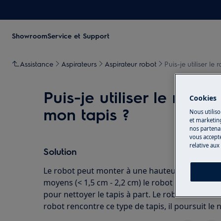
Showroom
Service et Support
Assistance
Aspirateurs
Aspirateur robot
Puis-je utiliser l
Puis-je utiliser le robot
Cookies
mon tapis ?
Nous utiliso
et marketin
nos partenai
vous accepte
relative aux
Solution
Le robot peut monter à une hauteur de 2,2 cm. No
moyens (< 1,5 cm - 2,2 cm) le robot nettoie d’ab
pour nettoyer le tapis à part. Le robot ne nettoie 
robot rencontre ce type de tapis, il poursuit le 