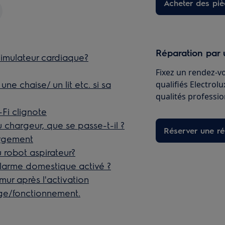
Acheter des pi
Réparation par 
 stimulateur cardiaque?
Fixez un rendez-v
ne chaise/ un lit etc. si sa
qualifiés Electrol
qualités professio
Fi clignote
 chargeur, que se passe-t-il ?
Réserver une ré
argement
 robot aspirateur?
’alarme domestique activé ?
mur après l'activation
age/fonctionnement.