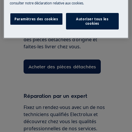
consulter notre déclaration relative aux cookies.
Paramètres des cookies
Autoriser tous les
Pièces détachées et accessoires
cookies
Trouvez dans notre boutique en ligne
des pièces détachées d’origine et
faites-les livrer chez vous.
Acheter des pièces détachées
Réparation par un expert
Fixez un rendez-vous avec un de nos
techniciens qualifiés Electrolux et
découvrez chez vous les qualités
professionnelles de nos services.