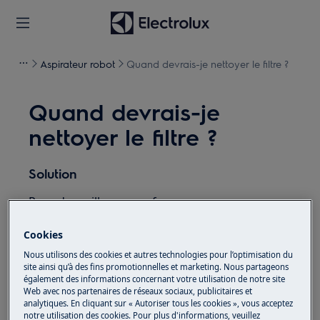
Aspirateur robot
Quand devrais-je nettoyer le filtre ?
Quand devrais-je
nettoyer le filtre ?
Solution
Pour de meilleures performances, nous vous
recommandons de nettoyer le filtre tous les 5
nettoyages et de le remplacer tous les 6 mois.
Cookies
Les filtres sont disponibles sur notre site web
Nous utilisons des cookies et autres technologies pour l’optimisation du
site ainsi qu’à des fins promotionnelles et marketing. Nous partageons
(et dans l’application mobile).
également des informations concernant votre utilisation de notre site
Web avec nos partenaires de réseaux sociaux, publicitaires et
Cet article vous a-t-il été utile ?
analytiques. En cliquant sur « Autoriser tous les cookies », vous acceptez
notre utilisation des cookies. Pour plus d'informations, veuillez