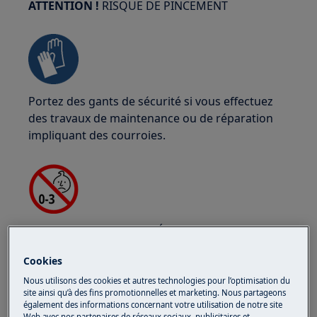
ATTENTION !
RISQUE DE PINCEMENT
Portez des gants de sécurité si vous effectuez
des travaux de maintenance ou de réparation
impliquant des courroies.
ATTENTION !
RISQUE D'ÉTOUFFEMENT
Petites pièces non destinées aux enfants de
Cookies
moins de 3 ans. Gardez toutes les petites pièces
Nous utilisons des cookies et autres technologies pour l’optimisation du
et l'emballage hors de portée des enfants.
site ainsi qu’à des fins promotionnelles et marketing. Nous partageons
également des informations concernant votre utilisation de notre site
Web avec nos partenaires de réseaux sociaux, publicitaires et