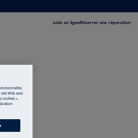
Aide en ligne
Réserver une réparation
romotionnelles
 site Web avec
s cookies »,
laration
s