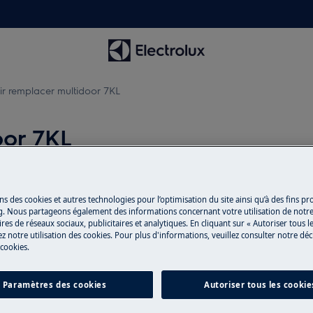
oir remplacer multidoor 7KL
oor 7KL
ns des cookies et autres technologies pour l’optimisation du site ainsi qu’à des fins p
g. Nous partageons également des informations concernant votre utilisation de notre
pareil et débranchez la fiche secteur
res de réseaux sociaux, publicitaires et analytiques. En cliquant sur « Autoriser tous le
z notre utilisation des cookies. Pour plus d'informations, veuillez consulter notre déc
 cookies.
ppareils, pour les appareils lourds, il
Paramètres des cookies
Autoriser tous les cookie
sures fermées.