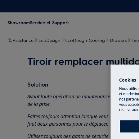
Showroom
Service et Support
Assistance
EcoDesign
EcoDesign-Cooling
Drawers
Tir
Tiroir remplacer multid
Cookies
Solution
Nous utiliso
et marketin
Avant toute opération de maintenance, éteignez l'ap
nos partenai
de la prise.
vous accepte
relative aux
Faites toujours attention lorsque vous déplacez des a
faut deux personnes pour le déplacer.
Utilisez toujours des gants de sécurité et des chaus