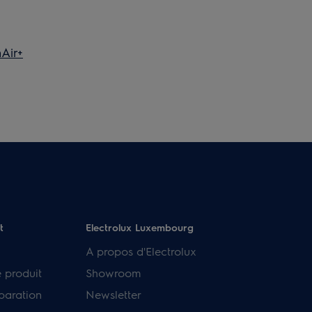
nAir+
t
Electrolux Luxembourg
A propos d'Electrolux
e produit
Showroom
paration
Newsletter