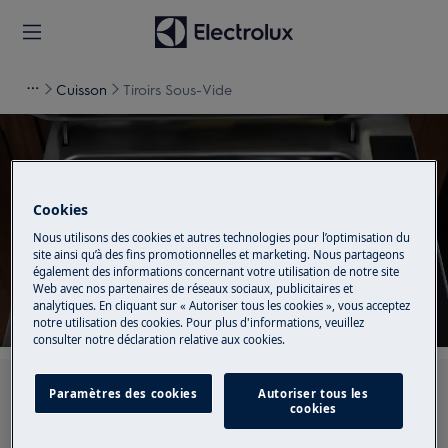
Cuisson
Tiroirs Sous-Vide
Soutien pour Tiroirs Sous-
Cookies
Nous utilisons des cookies et autres technologies pour l’optimisation du
Vide
site ainsi qu’à des fins promotionnelles et marketing. Nous partageons
également des informations concernant votre utilisation de notre site
Web avec nos partenaires de réseaux sociaux, publicitaires et
analytiques. En cliquant sur « Autoriser tous les cookies », vous acceptez
notre utilisation des cookies. Pour plus d'informations, veuillez
consulter notre déclaration relative aux cookies.
Recherchez parmi nos articles d'assistance
Paramètres des cookies
Autoriser tous les
cookies