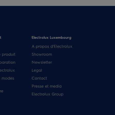
t
Electrolux Luxembourg
A propos d'Electrolux
e produit
Showroom
paration
Newsletter
ectrolux
Legal
s modes
Contact
Presse et media
re
Electrolux Group