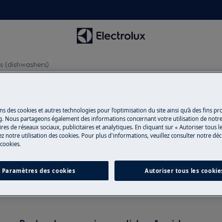
ls (dishwashers)
ns des cookies et autres technologies pour l’optimisation du site ainsi qu’à des fins p
g. Nous partageons également des informations concernant votre utilisation de notre
res de réseaux sociaux, publicitaires et analytiques. En cliquant sur « Autoriser tous le
ien pour other seals (dishwas
z notre utilisation des cookies. Pour plus d'informations, veuillez consulter notre déc
 cookies.
Paramètres des cookies
Autoriser tous les cookie