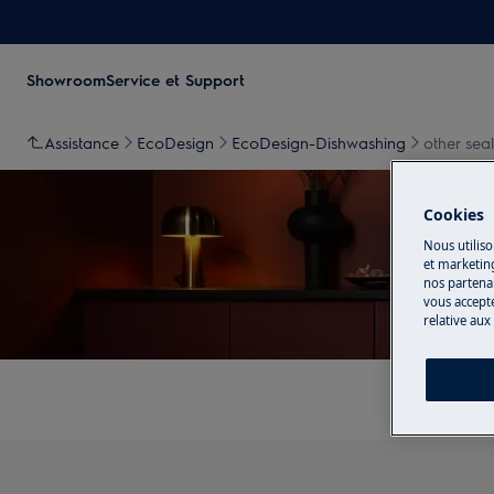
Showroom
Service et Support
Assistance
EcoDesign
EcoDesign-Dishwashing
other sea
Cookies
Nous utiliso
et marketin
nos partenai
Sout
vous accepte
relative aux