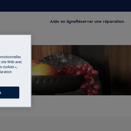
Aide en ligne
Réserver une réparation
romotionnelles
 site Web avec
s cookies »,
laration
s