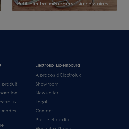
Petit électro-ménagers - Accessoires
t
Electrolux Luxembourg
A propos d'Electrolux
e produit
Showroom
paration
Newsletter
ectrolux
Legal
s modes
Contact
Presse et media
re
Electrolux Group