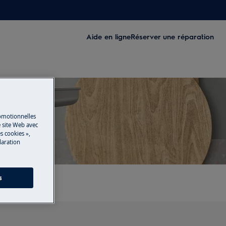
Aide en ligne
Réserver une réparation
romotionnelles
 site Web avec
s cookies »,
laration
s