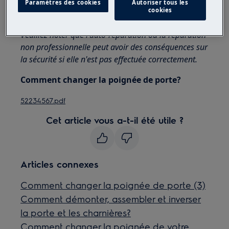
Utilisez toujours des gants de sécurité et des
Paramètres des cookies
Autoriser tous les
cookies
chaussures fermées.
Veuillez noter que l'auto-réparation ou la réparation
non professionnelle peut avoir des conséquences sur
la sécurité si elle n'est pas effectuée correctement.
Comment changer la poignée de porte?
52234567.pdf
Cet article vous a-t-il été utile ?
Articles connexes
Comment changer la poignée de porte (3)
Comment démonter, assembler et inverser
la porte et les charnières?
Comment changer la poignée de votre