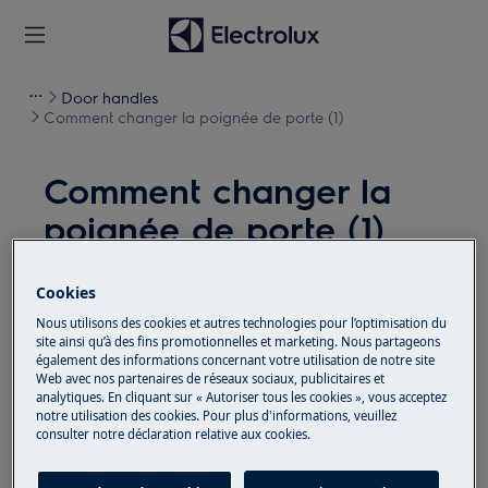
Door handles
Comment changer la poignée de porte (1)
Comment changer la
poignée de porte (1)
Solution
Cookies
Avant toute opération de maintenance, éteignez
Nous utilisons des cookies et autres technologies pour l’optimisation du
site ainsi qu’à des fins promotionnelles et marketing. Nous partageons
l'appareil et débranchez la fiche secteur de la
prise.
également des informations concernant votre utilisation de notre site
Web avec nos partenaires de réseaux sociaux, publicitaires et
Faites toujours attention lorsque vous déplacez des
analytiques. En cliquant sur « Autoriser tous les cookies », vous acceptez
notre utilisation des cookies. Pour plus d'informations, veuillez
appareils, pour les appareils lourds, il faut deux
consulter notre déclaration relative aux cookies.
personnes pour le déplacer.