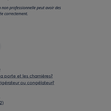
n non professionnelle peut avoir des
uée correctement.
)
 porte et les charnières?
igérateur ou congélateur?
)
2)
)