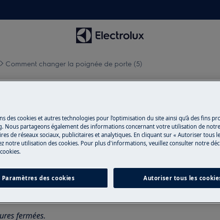
Comment changer la poignée de porte (5)
ignée de porte (5)
ns des cookies et autres technologies pour l’optimisation du site ainsi qu’à des fins p
g. Nous partageons également des informations concernant votre utilisation de notre
res de réseaux sociaux, publicitaires et analytiques. En cliquant sur « Autoriser tous le
z notre utilisation des cookies. Pour plus d'informations, veuillez consulter notre déc
pareil et débranchez la fiche secteur
 cookies.
Paramètres des cookies
Autoriser tous les cookie
ppareils, pour les appareils lourds, il
sures fermées.