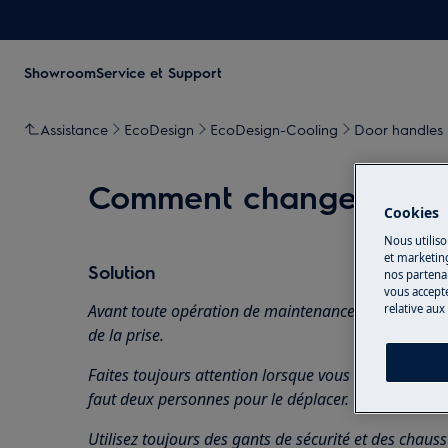
Showroom
Service et Support
Assistance
EcoDesign
EcoDesign-Cooling
Door handles
Comment changer la po
Cookies
Nous utiliso
et marketin
Solution
nos partenai
vous accepte
Avant toute opération de maintenance, éteignez l'ap
relative aux
de la
prise.
Faites toujours attention lorsque vous déplacez des a
faut deux personnes pour le déplacer.
Utilisez toujours des gants de sécurité et des chaus