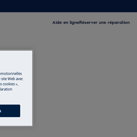
Aide en ligne
Réserver une réparation
romotionnelles
 site Web avec
s cookies »,
laration
s