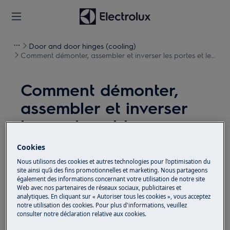
Door and door hinges (cooling)
Comment démonter, assembler et inverser les portes et les
charnières (14)
Comment démonter,
assembler et inverser
les portes et les
charnières (14)
Cookies
Nous utilisons des cookies et autres technologies pour l’optimisation du
Solution
site ainsi qu’à des fins promotionnelles et marketing. Nous partageons
également des informations concernant votre utilisation de notre site
Web avec nos partenaires de réseaux sociaux, publicitaires et
Avant toute opération de maintenance, éteignez
analytiques. En cliquant sur « Autoriser tous les cookies », vous acceptez
l'appareil et débranchez la fiche secteur de la
prise.
notre utilisation des cookies. Pour plus d'informations, veuillez
consulter notre déclaration relative aux cookies.
Faites toujours attention lorsque vous déplacez des