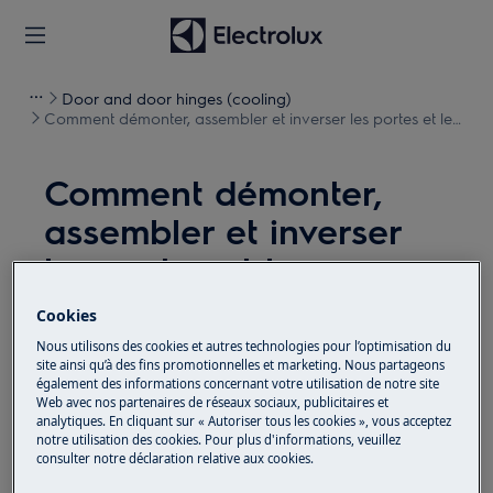
Door and door hinges (cooling)
Comment démonter, assembler et inverser les portes et les
charnières (17)
Comment démonter,
assembler et inverser
les portes et les
charnières (17)
Cookies
Nous utilisons des cookies et autres technologies pour l’optimisation du
Solution
site ainsi qu’à des fins promotionnelles et marketing. Nous partageons
également des informations concernant votre utilisation de notre site
Web avec nos partenaires de réseaux sociaux, publicitaires et
Avant toute opération de maintenance, éteignez
analytiques. En cliquant sur « Autoriser tous les cookies », vous acceptez
l'appareil et débranchez la fiche secteur de la
prise.
notre utilisation des cookies. Pour plus d'informations, veuillez
consulter notre déclaration relative aux cookies.
Faites toujours attention lorsque vous déplacez des