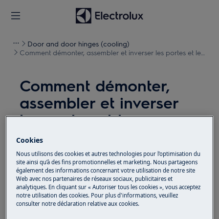
Door and door hinges (cooling)
Comment démonter, assembler et inverser les portes et les
charnières (7)
Comment démonter,
assembler et inverser
les portes et les
charnières (7)
Cookies
Nous utilisons des cookies et autres technologies pour l’optimisation du
Solution
site ainsi qu’à des fins promotionnelles et marketing. Nous partageons
également des informations concernant votre utilisation de notre site
Web avec nos partenaires de réseaux sociaux, publicitaires et
Avant toute opération de maintenance, éteignez
analytiques. En cliquant sur « Autoriser tous les cookies », vous acceptez
l'appareil et débranchez la fiche secteur de la
prise.
notre utilisation des cookies. Pour plus d'informations, veuillez
consulter notre déclaration relative aux cookies.
Faites toujours attention lorsque vous déplacez des