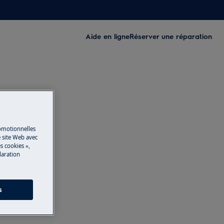
Aide en ligne
Réserver une réparation
romotionnelles
 site Web avec
s cookies »,
laration
s