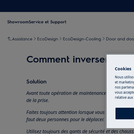
Showroom
Service et Support
Assistance
EcoDesign
EcoDesign-Cooling
Door and door
Comment inverser et re
Cookies
Nous utiliso
Solution
et marketin
nos partenai
Avant toute opération de maintenance, éteignez l'ap
vous accepte
relative aux
de la
prise.
Faites toujours attention lorsque vous déplacez des a
faut deux personnes pour le déplacer.
Utilisez toujours des gants de sécurité et des chaus