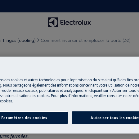
 hinges (cooling)
Comment inverser et remplacer la porte (32)
mplacer la porte (32)
ns des cookies et autres technologies pour l’optimisation du site ainsi qu’à des fins p
g. Nous partageons également des informations concernant votre utilisation de notre
res de réseaux sociaux, publicitaires et analytiques. En cliquant sur « Autoriser tous le
pareil et débranchez la fiche secteur
z notre utilisation des cookies. Pour plus d'informations, veuillez consulter notre déc
 cookies.
ppareils, pour les appareils lourds, il
Paramètres des cookies
Autoriser tous les cookie
sures fermées.