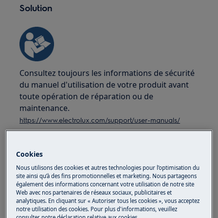
Solution
Consultez toujours les informations de sécurité
du manuel d'utilisation de votre produit avant
toute opération de réparation ou de
maintenance.
https://www.electrolux.com/support/user-manuals/
Cookies
Nous utilisons des cookies et autres technologies pour l’optimisation du
site ainsi qu’à des fins promotionnelles et marketing. Nous partageons
ATTENTION !
RISQUE DE CHOC ÉLECTRIQUE
également des informations concernant votre utilisation de notre site
Web avec nos partenaires de réseaux sociaux, publicitaires et
Avant toute opération de réparation ou
analytiques. En cliquant sur « Autoriser tous les cookies », vous acceptez
notre utilisation des cookies. Pour plus d'informations, veuillez
d'entretien, désactivez l'appareil et débranchez
consulter notre déclaration relative aux cookies.