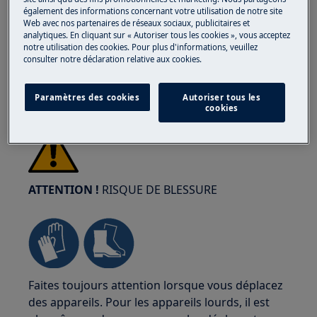
la prise du secteur.
également des informations concernant votre utilisation de notre site
Web avec nos partenaires de réseaux sociaux, publicitaires et
analytiques. En cliquant sur « Autoriser tous les cookies », vous acceptez
notre utilisation des cookies. Pour plus d'informations, veuillez
consulter notre déclaration relative aux cookies.
Paramètres des cookies
Autoriser tous les
cookies
ATTENTION !
RISQUE DE BLESSURE
Faites toujours attention lorsque vous déplacez
des appareils. Pour les appareils lourds, il est