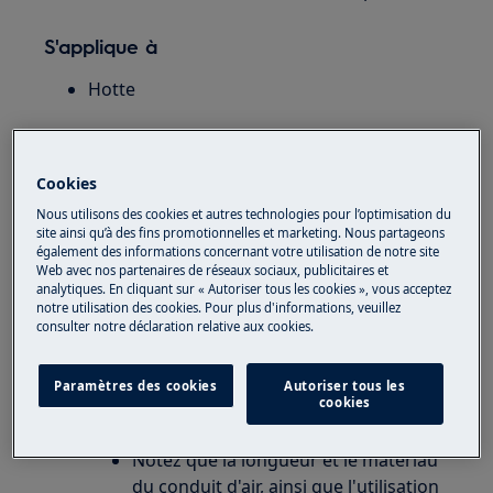
S'applique à
Hotte
Solution
Cookies
Une hotte peut être installée de deux manières : avec
évacuation d'air vers l'extérieur ou en mode
Nous utilisons des cookies et autres technologies pour l’optimisation du
recirculation.
site ainsi qu’à des fins promotionnelles et marketing. Nous partageons
également des informations concernant votre utilisation de notre site
Web avec nos partenaires de réseaux sociaux, publicitaires et
Évacuation vers l'extérieur
analytiques. En cliquant sur « Autoriser tous les cookies », vous acceptez
L'air peut-il être évacué à l'extérieur ?
notre utilisation des cookies. Pour plus d'informations, veuillez
Ensuite, la hotte peut être installée
consulter notre déclaration relative aux cookies.
avec une évacuation d'air vers
l'extérieur. Pas besoin d'utiliser des
Paramètres des cookies
Autoriser tous les
cookies
filtres à charbon. L'air est soufflé
directement à l'extérieur.
Notez que la longueur et le matériau
du conduit d'air, ainsi que l'utilisation