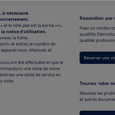
 si nécessaire.
Réparation par 
s correctement.
 et le côté plat est la borne «+».
Fixez un rendez-v
la notice d'utilisation.
qualifiés Electrol
uveau la hotte.
qualités professio
port» et entrez le numéro de
 appareil sous «Manuels et
Réserver une ré
essus ont été effectuées et que le
commandons une visite de notre
éservez une visite de service en
 visite.
Trouvez votre ma
Résolvez les probl
et autres document