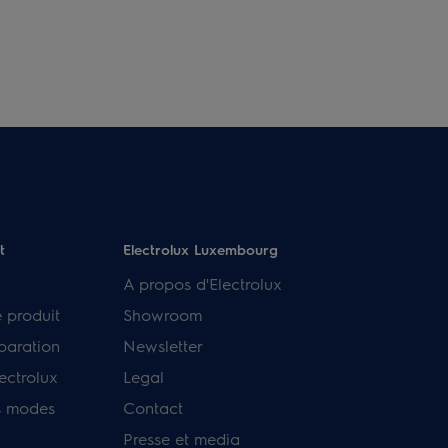
t
Electrolux Luxembourg
A propos d'Electrolux
e produit
Showroom
paration
Newsletter
ectrolux
Legal
s modes
Contact
Presse et media