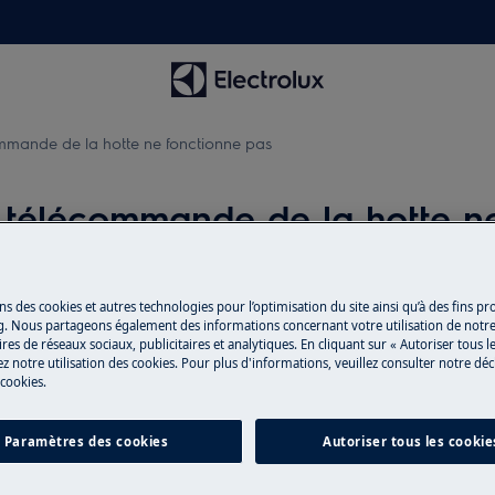
mmande de la hotte ne fonctionne pas
 télécommande de la hotte n
ns des cookies et autres technologies pour l’optimisation du site ainsi qu’à des fins p
Pièces détachée
e pas.
g. Nous partageons également des informations concernant votre utilisation de notre
res de réseaux sociaux, publicitaires et analytiques. En cliquant sur « Autoriser tous le
Trouvez dans notr
z notre utilisation des cookies. Pour plus d'informations, veuillez consulter notre déc
 cookies.
détachées d’origine
Paramètres des cookies
Autoriser tous les cookie
Acheter des pi