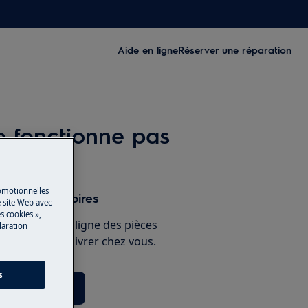
Aide en ligne
Réserver une réparation
e fonctionne pas
romotionnelles
s et accessoires
 site Web avec
s cookies »,
e boutique en ligne des pièces
laration
 et faites-les livrer chez vous.
s
èces détachées