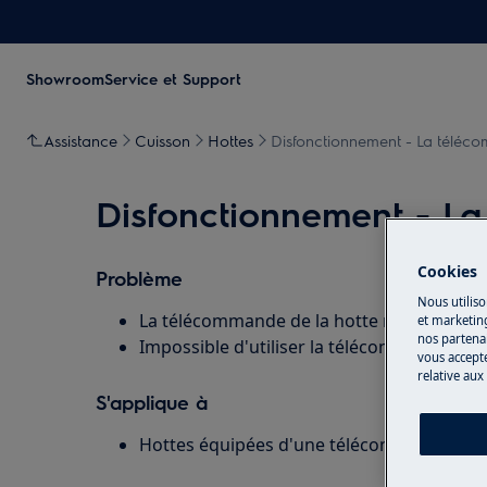
Showroom
Service et Support
Assistance
Cuisson
Hottes
Disfonctionnement - La téléco
Disfonctionnement - La
Cookies
Problème
Nous utiliso
La télécommande de la hotte ne fonctionn
et marketin
nos partenai
Impossible d'utiliser la télécommande.
vous accepte
relative aux
S'applique à
Hottes équipées d'une télécommande