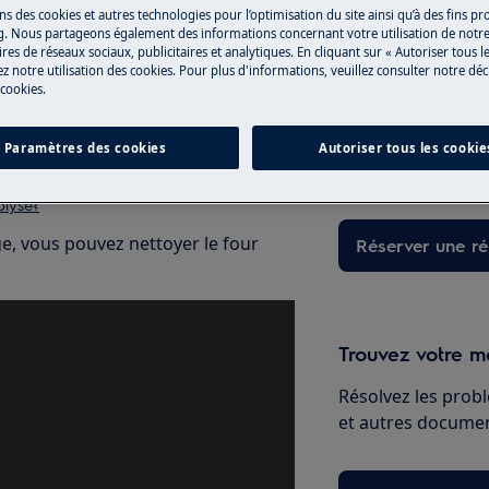
ns des cookies et autres technologies pour l’optimisation du site ainsi qu’à des fins p
g. Nous partageons également des informations concernant votre utilisation de notre
res de réseaux sociaux, publicitaires et analytiques. En cliquant sur « Autoriser tous le
z notre utilisation des cookies. Pour plus d'informations, veuillez consulter notre déc
Réparation par 
 cookies.
Fixez un rendez-v
tre four (le cas échéant):
qualifiés Electrol
Paramètres des cookies
Autoriser tous les cookie
qualités professio
ction 'Nettoyage à vapeur Plus'?
olyse?
ge, vous pouvez nettoyer le four
Réserver une ré
Trouvez votre ma
Résolvez les probl
et autres document