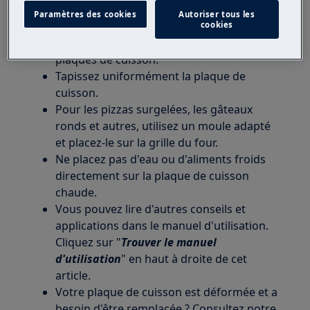
Paramètres des cookies
Autoriser tous les
Si la recette recommande de préchauffer
cookies
le four, toujours préchauffez le four sans
plaques de cuisson.
Tapissez uniformément la plaque de
cuisson.
Pour les pizzas surgelées, les gâteaux
ronds et autres, utilisez un moule adapté
et placez-le sur la grille du four.
Ne placez pas d'eau ou d'aliments froids
directement sur la plaque de cuisson
chaude.
Vous pouvez lire d'autres conseils et
applications dans le manuel d'utilisation.
Cliquez sur "
Trouver le manuel
d'utilisation
" en haut à droite de cet
article.
Votre plaque de cuisson est déformée et a
besoin d'être remplacée ? Consultez notre .