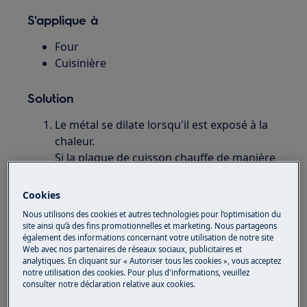
S'applique à
Four
Cuisinière
Solution
Le métal se dilate lorsqu'il est exposé à la
chaleur.
Si la plaque de cuisson chauffe de manière
inégale, le métal se dilate à des degrés
divers, par exemple lorsque vous placez
Cookies
une pizza ronde et congelée sur une
Nous utilisons des cookies et autres technologies pour l’optimisation du
plaque de cuisson chaude. Cela crée une
site ainsi qu’à des fins promotionnelles et marketing. Nous partageons
tension dans la plaque et la déforme.
également des informations concernant votre utilisation de notre site
Web avec nos partenaires de réseaux sociaux, publicitaires et
Après refroidissement, la plaque de
analytiques. En cliquant sur « Autoriser tous les cookies », vous acceptez
cuisson reprend sa forme initiale.
notre utilisation des cookies. Pour plus d'informations, veuillez
consulter notre déclaration relative aux cookies.
Quelques conseils :