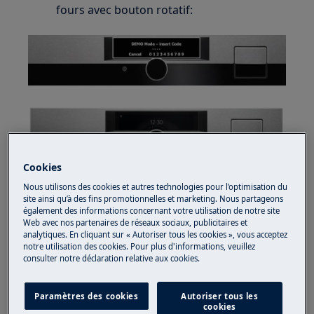
fours avec bouton rotatif:
Cookies
Allumez l'appareil et sélectionnez
Nous utilisons des cookies et autres technologies pour l’optimisation du
site ainsi qu’à des fins promotionnelles et marketing. Nous partageons
Menu
avec la molette de commande.
également des informations concernant votre utilisation de notre site
Appuyez sur la molette pour confirmer
Web avec nos partenaires de réseaux sociaux, publicitaires et
analytiques. En cliquant sur « Autoriser tous les cookies », vous acceptez
votre sélection.
notre utilisation des cookies. Pour plus d'informations, veuillez
Tournez la molette pour rechercher et
consulter notre déclaration relative aux cookies.
sélectionner
Paramètres de base
.
Validez en appuyant sur la molette de
Paramètres des cookies
Autoriser tous les
commande.
cookies