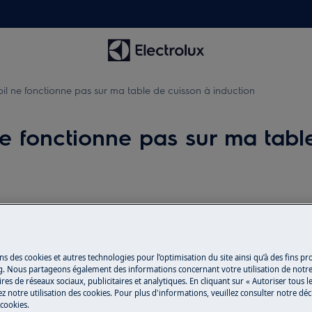
il ne fonctionne pas sur ma table de cuisson à induction
ne fonctionne pas sur ma tabl
Pièces détachée
il®
Trouvez dans notr
ns des cookies et autres technologies pour l’optimisation du site ainsi qu’à des fins p
détachées d’origine
g. Nous partageons également des informations concernant votre utilisation de notre
res de réseaux sociaux, publicitaires et analytiques. En cliquant sur « Autoriser tous le
z notre utilisation des cookies. Pour plus d'informations, veuillez consulter notre déc
 cookies.