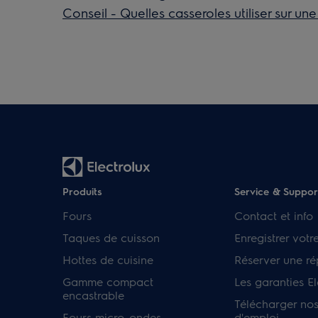
Conseil - Quelles casseroles utiliser sur un
Produits
Service & Suppor
Fours
Contact et info
Taques de cuisson
Enregistrer votr
Hottes de cuisine
Réserver une ré
Gamme compact
Les garanties El
encastrable
Télécharger no
Fours micro-ondes
d'emploi