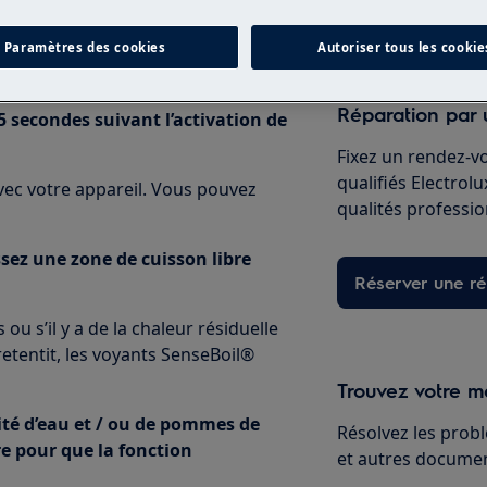
Acheter des pi
de la fonction SenseBoil®
Paramètres des cookies
Autoriser tous les cookie
Réparation par 
5 secondes suivant l’activation de
Fixez un rendez-v
qualifiés Electrol
avec votre appareil. Vous pouvez
qualités professio
ssez une zone de cuisson libre
Réserver une ré
 ou s’il y a de la chaleur résiduelle
retentit, les voyants SenseBoil®
Trouvez votre ma
tité d’eau et / ou de pommes de
Résolvez les probl
re pour que la fonction
et autres document