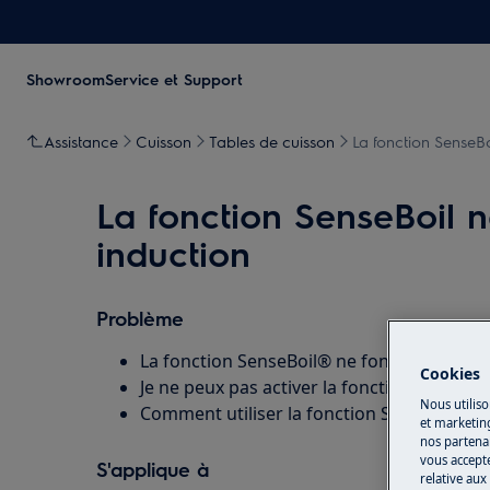
Showroom
Service et Support
Assistance
Cuisson
Tables de cuisson
La fonction SenseBo
La fonction SenseBoil 
induction
Problème
La fonction SenseBoil® ne fonctionne pas
Cookies
Je ne peux pas activer la fonction SenseBo
Nous utiliso
Comment utiliser la fonction SenseBoil® ?
et marketin
nos partenai
vous accepte
S'applique à
relative aux