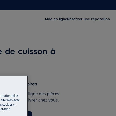
Aide en ligne
Réserver une réparation
e de cuisson à
s et accessoires
e boutique en ligne des pièces
romotionnelles
 et faites-les livrer chez vous.
 site Web avec
s cookies »,
laration