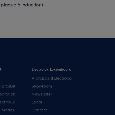
e plaque à induction?
t
Electrolux Luxembourg
A propos d'Electrolux
e produit
Showroom
paration
Newsletter
ectrolux
Legal
s modes
Contact